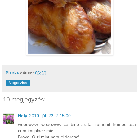
Bianka
dátum:
06:30
Megosztás
10 megjegyzés:
Nely
2010. júl. 22. 7:15:00
wooowww, wooowww ce bine arata! rumenit frumos asa
cum imi place mie.
Bravo! O zi minunata iti doresc!