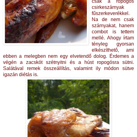
csak a ropogós
csirkeszárnyak
fűszerkeverékkel.
Na de nem csak
szárnyakat, hanem
combot is tettem
mellé. Ahogy írtam
tényleg gyorsan
elkészíthető, ami
ebben a melegben nem egy elvetendő dolog. Érdemes a
végén a zacskót szétnyitni és a húst ropogósra sütni.
Salátával remek összeállítás, valamint ily módon sütve
igazán diétás is.