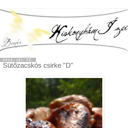
2010. júl. 22.
Sütőzacskós csirke "D"