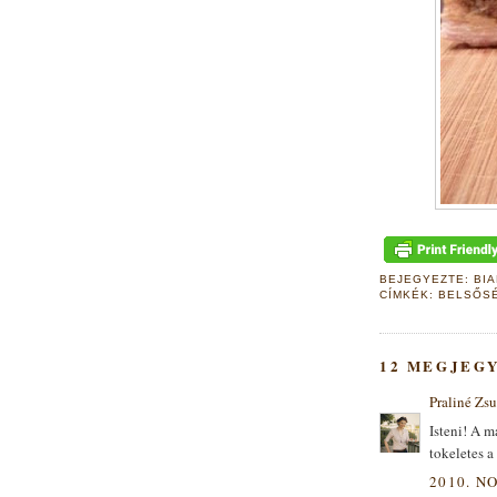
BEJEGYEZTE:
BI
CÍMKÉK:
BELSŐS
12 MEGJEG
Praliné Zsu
Isteni! A 
tokeletes a
2010. NO