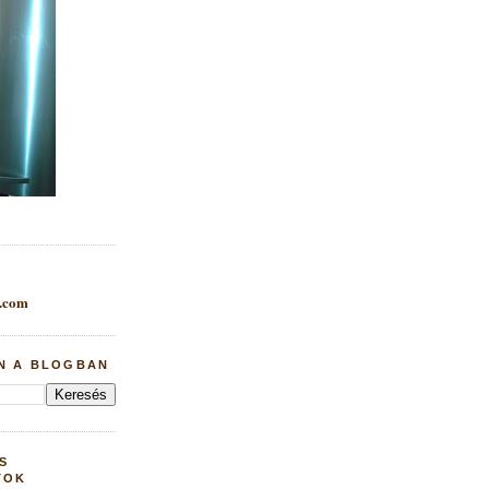
.com
N A BLOGBAN
S
TOK