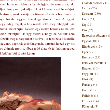
Családi esemény
(12
eleket hosszanti irányba kettévágjuk, de nem átvágjuk.
Csirke
(75)
juk, hogy ne lyukadjon ki. A külsejét enyhén szórjuk
Desszert
(239)
Óvatosan, mert a májat is fűszereztük és a baconnak is
ága. Inkább fogyasztásánál igazítsunk utána. Az egyik
Diéta
(61)
 egy adag májat, a hús másik felét meg ráhajtjuk. Az
Díj
(27)
nnával betekerjük. Nekem egy mellre három csík kellett.
Dió
(52)
epsibe fektetjük. Ha úgy érezzük, hogy ez nekünk nem
Egzotikus fűszerek
(
 tűzzük meg a batyunkat hústűvel. A tepsibe a hús mellé
Egytál
(101)
agymát, paprikát és fokhagymát, öntsünk hozzá egy kis
Élmények
(13)
kos előmelegített sütőben fedő alatt kb fél háromnegyed
Eper
(2)
d fedő nélkül süssük készre.
Esemény
(25)
Esküvői menük
(1)
Étterem
(10)
Fagylalt
(1)
Fánk
(9)
Farsang
(4)
Fasírt
(13)
Felhívás
(1)
Főzelék
(14)
Fűszerek
(3)