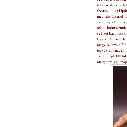
félre szedjük, a f
Óvatosan megklpfol
meg húsfűszerrel. 
van, egy alap sóss
felére halmozzunk
egészet baconszalo
Egy kiolajozott t
megy, tekerés előtt
tegyük a maradék h
vizet, majd 180 fo
óráig pároljuk, maj