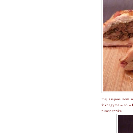
máj (sajnos nem 
fokhagyma – só – b
pirospaprika