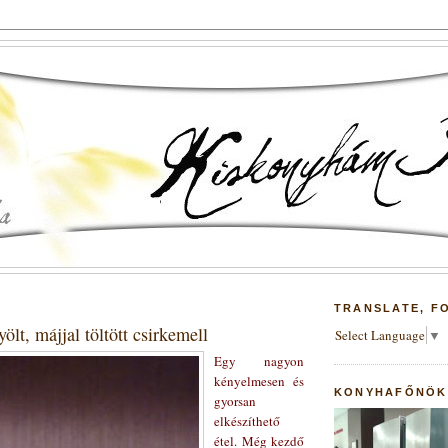
TRANSLATE, F
lt, májjal töltött csirkemell
Select Language
▼
Egy nagyon
kényelmesen és
KONYHAFŐNÖK
gyorsan
elkészíthető
étel. Még kezdő