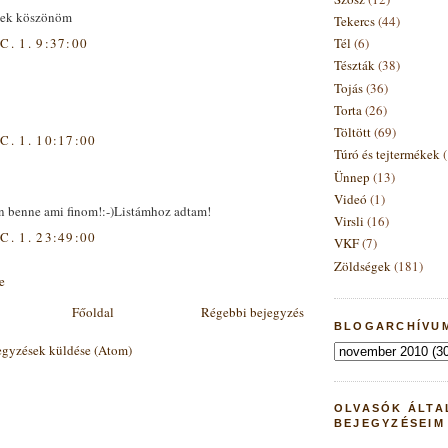
ek köszönöm
Tekercs
(44)
C. 1. 9:37:00
Tél
(6)
Tészták
(38)
Tojás
(36)
Torta
(26)
Töltött
(69)
C. 1. 10:17:00
Túró és tejtermékek
Ünnep
(13)
Videó
(1)
 benne ami finom!:-)Listámhoz adtam!
Virsli
(16)
C. 1. 23:49:00
VKF
(7)
Zöldségek
(181)
e
Főoldal
Régebbi bejegyzés
BLOGARCHÍVUM
gyzések küldése (Atom)
OLVASÓK ÁLTA
BEJEGYZÉSEIM