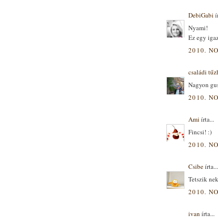
DebiGabi
ír
Nyami!
Ez egy iga
2010. NO
családi tűz
Nagyon gus
2010. NO
Ami
írta...
Fincsi! :)
2010. NO
Csibe
írta...
Tetszik ne
2010. NO
ivan
írta...