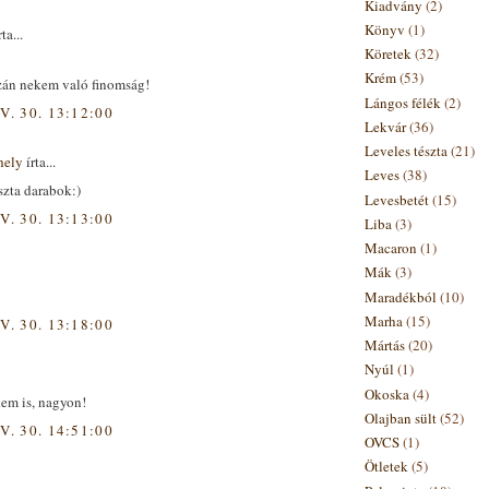
Kiadvány
(2)
Könyv
(1)
ta...
Köretek
(32)
Krém
(53)
zán nekem való finomság!
Lángos félék
(2)
V. 30. 13:12:00
Lekvár
(36)
Leveles tészta
(21)
hely
írta...
Leves
(38)
zta darabok:)
Levesbetét
(15)
V. 30. 13:13:00
Liba
(3)
Macaron
(1)
Mák
(3)
Maradékból
(10)
Marha
(15)
V. 30. 13:18:00
Mártás
(20)
Nyúl
(1)
Okoska
(4)
kem is, nagyon!
Olajban sült
(52)
V. 30. 14:51:00
OVCS
(1)
Ötletek
(5)