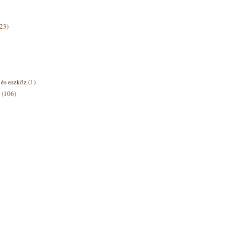
(23)
s és eszköz
(1)
(106)