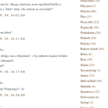
Palacsinta
(10)
 néz ki. Ahogy elnézem, nem sajnáltad belőle a
Pályázat
(1)
n a "falat" után,"ide nekem az oroszlánt!"
Piskóta
(80)
V. 30. 16:02:00
Pite
(15)
Pizza féle
(22)
Pogácsák
(16)
om lehet!
Pohérkrém
(10)
Pörkölt
(19)
V. 30. 16:11:00
Pulyka
(14)
Rakott ételek
(45)
ta...
Rétes
(6)
ó dolga van a férjednek! :) Az emberes kajáid örökké
Rizs
(18)
a lábamról!
Saláta
(23)
pt!
Savanyúság
(1)
V. 30. 16:17:00
Sertés
(73)
Sütő nélkül
(36)
ta...
Sütőtök
(4)
ég! Fergeteges! :)))
Szendvics
(27)
V. 30. 16:26:00
Szilveszter
(6)
Szirup
(1)
..
Szósz
(12)