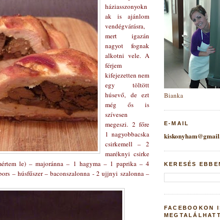
háziasszonyokn
ak is ajánlom
vendégvárásra,
mert igazán
nagyot fognak
alkotni vele. A
férjem
kifejezetten nem
egy töltött
húsevő, de ezt
Bianka
még ős is
szívesen
megeszi. 2 főre
E-MAIL
1 nagyobbacska
kiskonyham@gmail
csirkemell – 2
maréknyi csirke
mértem le) – majoránna – 1 hagyma – 1 paprika – 4
KERESÉS EBBE
ors – húsfűszer – baconszalonna - 2 ujjnyi szalonna –
FACEBOOKON I
MEGTALÁLHAT