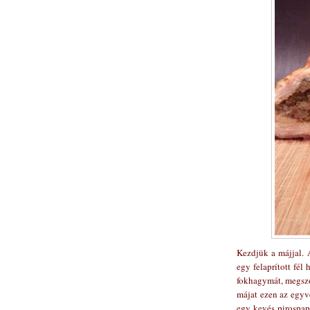
Kezdjük a májjal. 
egy felaprított fél
fokhagymát, megszó
májat ezen az egyv
egy kevés pirospap