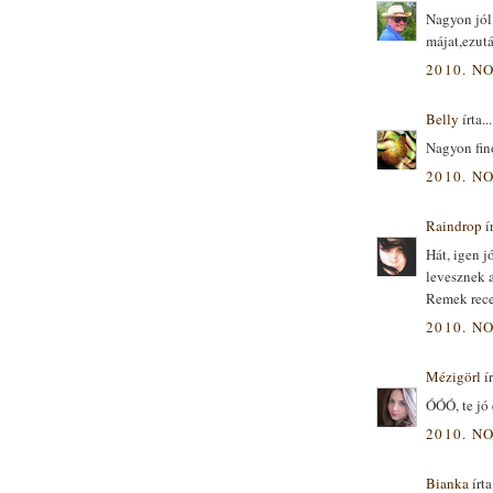
Nagyon jól
májat,ezutá
2010. NO
Belly
írta...
Nagyon fin
2010. NO
Raindrop
ír
Hát, igen j
levesznek 
Remek rece
2010. NO
Mézigörl
ír
ÓÓÓ, te jó 
2010. NO
Bianka
írta.