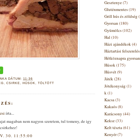
Gesztenye
(7)
Gluténmentes
(19)
Grill hús és zöldség
Gyorsan
(180)
Gyümölcs
(102)
Hal
(10)
Házi ajándékok
(4)
Háztartási felszerelé
Hétköznapra gyorsan
Húsok
(175)
Húsvét
(9)
Játék
(28)
ANKA
DÁTUM:
11:36
ÉG
,
CSIRKE
,
HÚSOK
,
TÖLTÖTT
Jótékonyság
(1)
k
(1)
Kacsa
(3)
YZÉS:
Kakaós
(8)
zsi
írta...
Karácsony
(44)
Keksz
(33)
majat magaban nem nagyon szeretem, tul tomeny, de igy
 csirkehez!
Kelt tészta
(61)
Kenyér
(7)
V. 30. 11:55:00