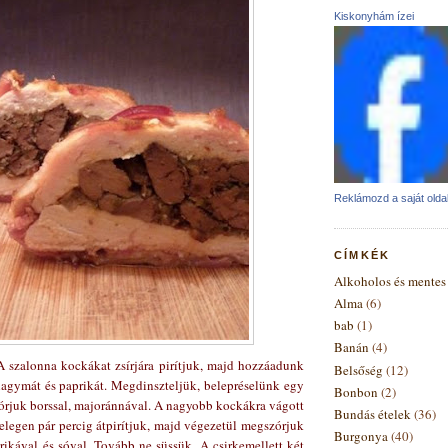
Kiskonyhám ízei
Reklámozd a saját oldal
CÍMKÉK
Alkoholos és mentes 
Alma
(6)
bab
(1)
Banán
(4)
A szalonna kockákat zsírjára pirítjuk, majd hozzáadunk
Belsőség
(12)
 hagymát és paprikát. Megdinszteljük, belepréselünk egy
Bonbon
(2)
rjuk borssal, majoránnával. A nagyobb kockákra vágott
Bundás ételek
(36)
elegen pár percig átpirítjuk, majd végezetül megszórjuk
Burgonya
(40)
rikával és sóval. Tovább ne süssük. A csirkemellett két