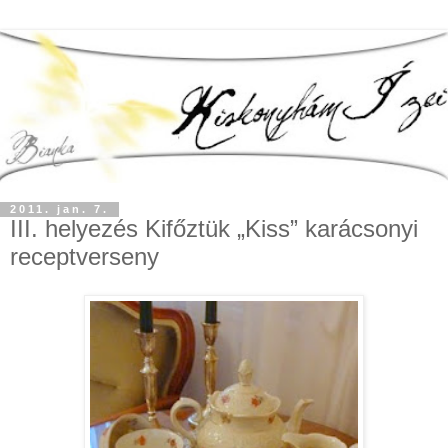
2011. jan. 7.
III. helyezés Kifőztük „Kiss” karácsonyi
receptverseny