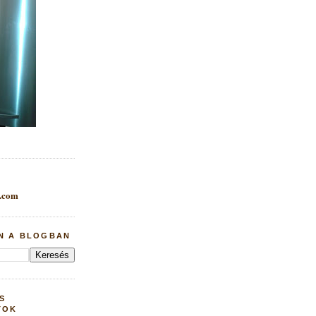
.com
N A BLOGBAN
S
TOK