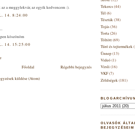
Tekercs
(44)
t az a meggylekvár, az egyik kedvencem :).
Tél
(6)
L. 14. 8:24:00
Tészták
(38)
Tojás
(36)
..
Torta
(26)
épen köszönöm
Töltött
(69)
L. 14. 15:25:00
Túró és tejtermékek
Ünnep
(13)
e
Videó
(1)
Virsli
(16)
Főoldal
Régebbi bejegyzés
VKF
(7)
gyzések küldése (Atom)
Zöldségek
(181)
BLOGARCHÍVUM
OLVASÓK ÁLTA
BEJEGYZÉSEIM