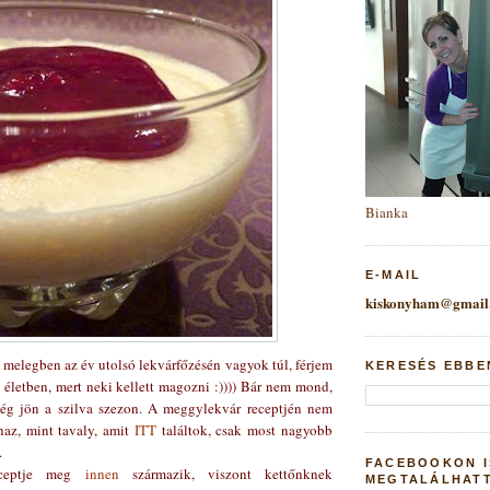
Bianka
E-MAIL
kiskonyham@gmail
 melegben az év utolsó lekvárfőzésén vagyok túl, férjem
KERESÉS EBBE
z életben, mert neki kellett magozni :)))) Bár nem mond,
ég jön a szilva szezon. A meggylekvár receptjén nem
naz, mint tavaly, amit
ITT
találtok, csak most nagyobb
.
FACEBOOKON I
eceptje meg
innen
származik, viszont kettőnknek
MEGTALÁLHAT