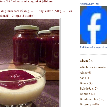
tem. Zárójelben a mi adagunkat jelöltem.
Kiskonyhám ízei
10 dkg búzadara (5 dkg) – 10 dkg cukor (5dkg) – 1 cs.
skanál) – 3 tojás (2 kisebb)
Reklámozd a saját oldal
CÍMKÉK
Alkoholos és mentes 
Alma
(6)
bab
(1)
Banán
(4)
Belsőség
(12)
Bonbon
(2)
Bundás ételek
(36)
Burgonya
(40)