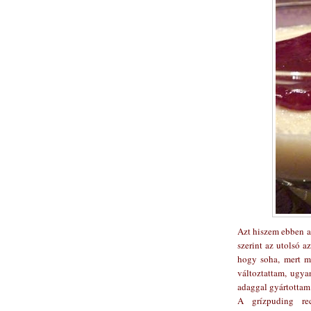
Azt hiszem ebben a
szerint az utolsó a
hogy soha, mert m
változtattam, ugya
adaggal gyártottam
A grízpuding r