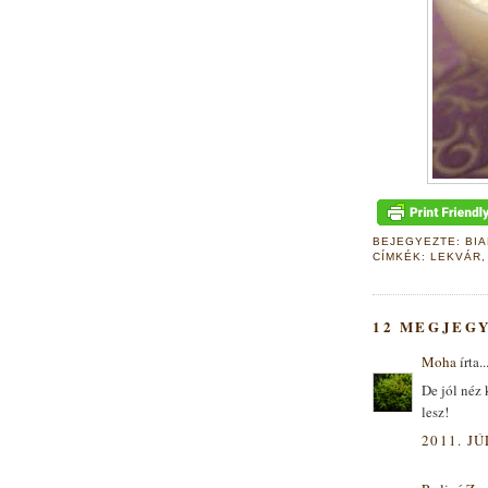
BEJEGYEZTE:
BI
CÍMKÉK:
LEKVÁR
12 MEGJEG
Moha
írta..
De jól néz 
lesz!
2011. JÚ