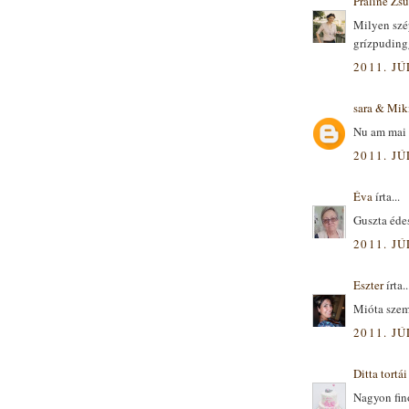
Praliné Zsu
Milyen szép
grízpuding
2011. JÚ
sara & Mik
Nu am mai m
2011. JÚ
Éva
írta...
Guszta éde
2011. JÚ
Eszter
írta..
Mióta szem
2011. JÚ
Ditta tortái
Nagyon fin