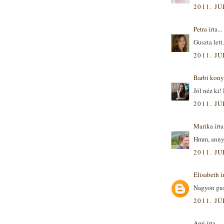
2011. JÚ
Petra
írta...
Guszta lett.
2011. JÚ
Barbi kony
Jól néz ki!
2011. JÚ
Marika
írta.
Hmm, annyir
2011. JÚ
Elisabeth
ír
Nagyon gus
2011. JÚ
Ami
írta...