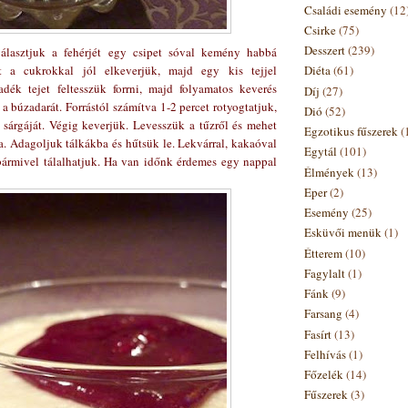
Családi esemény
(12
Csirke
(75)
Desszert
(239)
választjuk a fehérjét egy csipet sóval kemény habbá
t a cukrokkal jól elkeverjük, majd egy kis tejjel
Diéta
(61)
adék tejet feltesszük forrni, majd folyamatos keverés
Díj
(27)
a búzadarát. Forrástól számítva 1-2 percet rotyogtatjuk,
Dió
(52)
sárgáját. Végig keverjük. Levesszük a tűzről és mehet
Egzotikus fűszerek
(
a. Adagoljuk tálkákba és hűtsük le. Lekvárral, kakaóval
Egytál
(101)
 bármivel tálalhatjuk. Ha van időnk érdemes egy nappal
Élmények
(13)
Eper
(2)
Esemény
(25)
Esküvői menük
(1)
Étterem
(10)
Fagylalt
(1)
Fánk
(9)
Farsang
(4)
Fasírt
(13)
Felhívás
(1)
Főzelék
(14)
Fűszerek
(3)