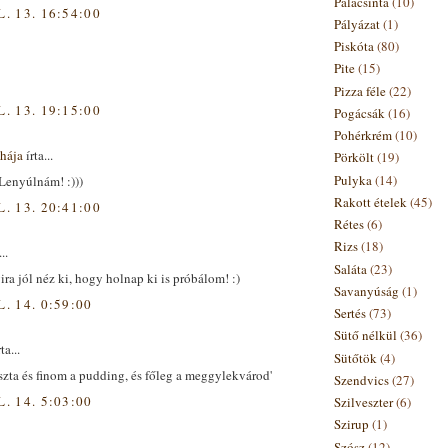
Palacsinta
(10)
L. 13. 16:54:00
Pályázat
(1)
Piskóta
(80)
Pite
(15)
Pizza féle
(22)
L. 13. 19:15:00
Pogácsák
(16)
Pohérkrém
(10)
hája
írta...
Pörkölt
(19)
Pulyka
(14)
 Lenyúlnám! :)))
Rakott ételek
(45)
L. 13. 20:41:00
Rétes
(6)
Rizs
(18)
..
Saláta
(23)
a jól néz ki, hogy holnap ki is próbálom! :)
Savanyúság
(1)
L. 14. 0:59:00
Sertés
(73)
Sütő nélkül
(36)
ta...
Sütőtök
(4)
zta és finom a pudding, és főleg a meggylekvárod'
Szendvics
(27)
L. 14. 5:03:00
Szilveszter
(6)
Szirup
(1)
Szósz
(12)