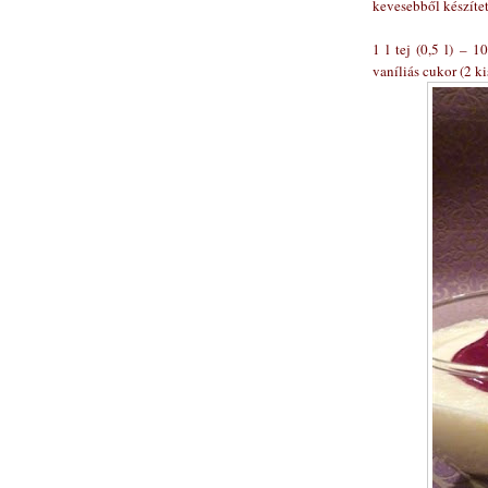
kevesebből készítet
1 l tej (0,5 l) – 
vaníliás cukor (2 ki