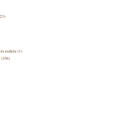
(23)
s és eszköz
(1)
(106)