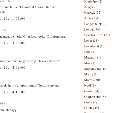
zsi
írta...
Kiadvány
(2)
Könyv
(1)
 színe lett a lekvárodnak! Biztos finom a
gal!
Köretek
(32)
Krém
(53)
L. 13. 11:03:00
Lángos félék
(2)
Lekvár
(36)
i
írta...
Leveles tészta
(21)
ancat de mult. Mi-ai facut pofta. O zi frumoasa!
Leves
(38)
L. 13. 13:20:00
Levesbetét
(15)
Liba
(3)
Macaron
(1)
sség! Valóban nagyon szép a lekvárod színe!
Mák
(3)
L. 13. 14:06:00
Maradékból
(10)
Marha
(15)
.
Mártás
(20)
ezek én is a gírzpudinggal. Guszta nagyon.
Nyúl
(1)
Okoska
(4)
L. 13. 14:17:00
Olajban sült
(52)
OVCS
(1)
írta...
Ötletek
(5)
om lehet így!