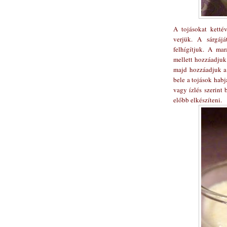
A tojásokat ketté
verjük. A sárgájá
felhígítjuk. A mar
mellett hozzáadjuk 
majd hozzáadjuk a 
bele a tojások habj
vagy ízlés szerint
előbb elkészíteni.